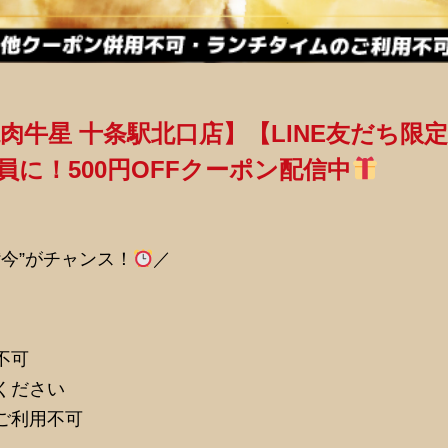
焼肉牛星 十条駅北口店】【LINE友だち限
員に！500円OFFクーポン配信中
“今”がチャンス！
／
不可
ください
ご利用不可