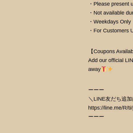
・Please present u
・Not available dur
・Weekdays Only
・For Customers Us
【Coupons Availabl
Add our official LI
away
ーーー
＼LINE友だち追
https://line.me/R/
ーーー