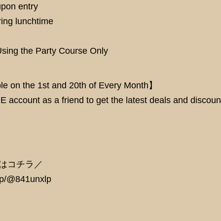
pon entry
ing lunchtime
ing the Party Course Only
e on the 1st and 20th of Every Month】
NE account as a friend to get the latest deals and discou
加はコチラ／
ti/p/@841unxlp