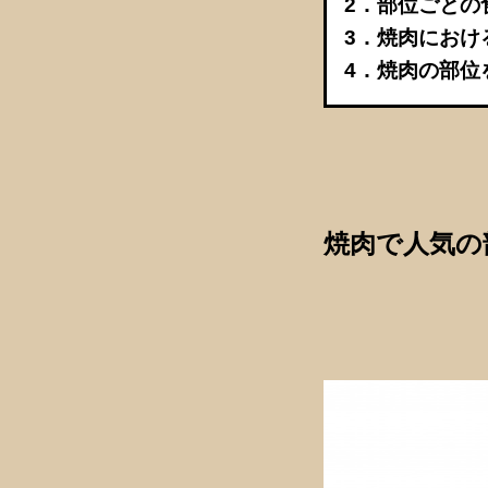
2．部位ごとの
3．焼肉におけ
4．焼肉の部位
焼肉で人気の