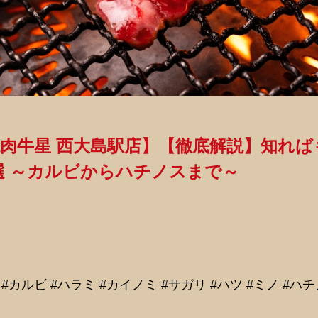
焼肉牛星 西大島駅店】【徹底解説】知れ
選 ～カルビからハチノスまで～
 #カルビ #ハラミ #カイノミ #サガリ #ハツ #ミノ #ハ