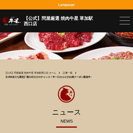
Language
【公式】問屋厳選 焼肉牛星 草加駅
西口店
【公式】問屋厳選 焼肉牛星 草加駅西口店 ホーム
記事一覧
【LINE友だち限定】雨の日だけのチャンス！牛一口カルビがお得クーポン配信中♪
ニュース
NEWS