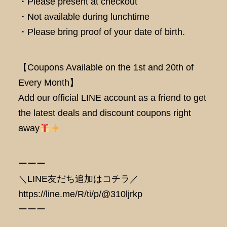
・Please present at checkout
・Not available during lunchtime
・Please bring proof of your date of birth.
【Coupons Available on the 1st and 20th of
Every Month】
Add our official LINE account as a friend to get
the latest deals and discount coupons right
away
ーーー
＼LINE友だち追加はコチラ／
https://line.me/R/ti/p/@310ljrkp
ーーー