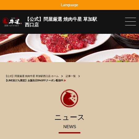
Language
【公式】問屋厳選 焼肉牛星 草加駅
西口店
【公式】問屋厳選 焼肉牛星 草加駅西口店 ホーム
記事一覧
【LINE友だち限定】お誕生日5%OFFクーポン配信中
ニュース
NEWS