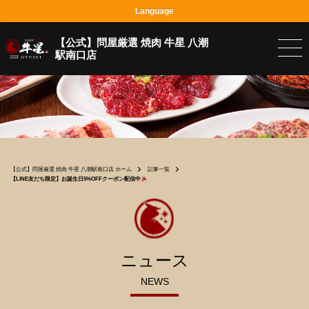
Language
【公式】問屋厳選 焼肉 牛星 八潮
駅南口店
【公式】問屋厳選 焼肉 牛星 八潮駅南口店 ホーム
記事一覧
【LINE友だち限定】お誕生日5%OFFクーポン配信中
ニュース
NEWS