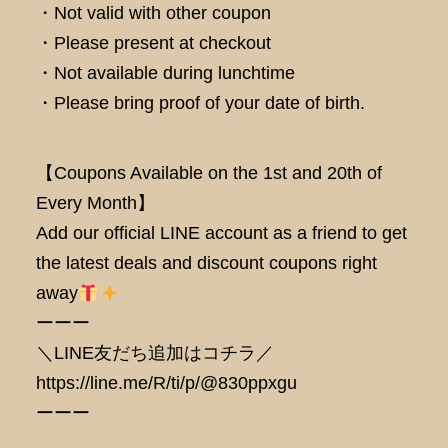
・Not valid with other coupon
・Please present at checkout
・Not available during lunchtime
・Please bring proof of your date of birth.
【Coupons Available on the 1st and 20th of
Every Month】
Add our official LINE account as a friend to get
the latest deals and discount coupons right
away
ーーー
＼LINE友だち追加はコチラ／
https://line.me/R/ti/p/@830ppxgu
ーーー