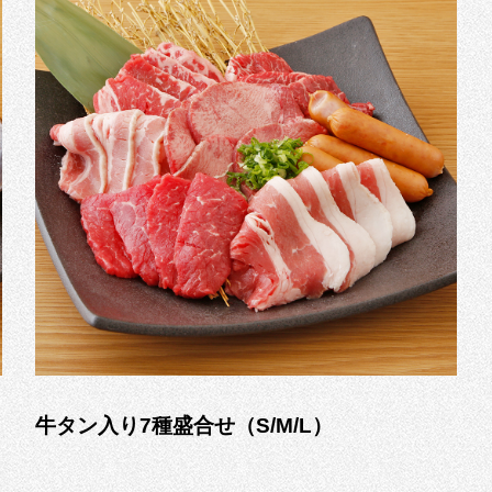
牛タン入り7種盛合せ（S/M/L）