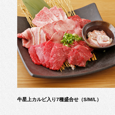
牛星上カルビ入り7種盛合せ（S/M/L）