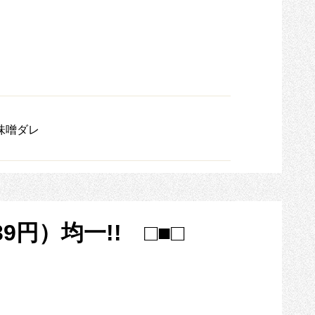
味噌ダレ
円）均一!! □■□